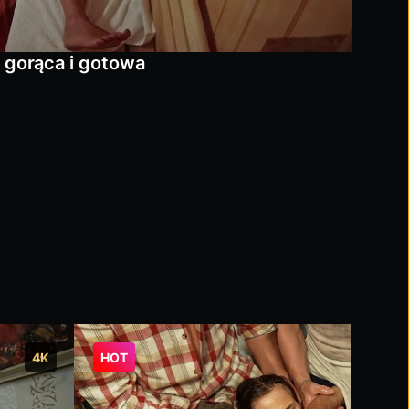
 gorąca i gotowa
4K
HOT