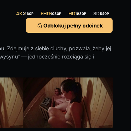
4K
FHD
HD
SD
2160P
1080P
1280P
540P
Odblokuj pełny odcinek
. Zdejmuje z siebie ciuchy, pozwala, żeby jej
wysynu” — jednocześnie rozciąga się i