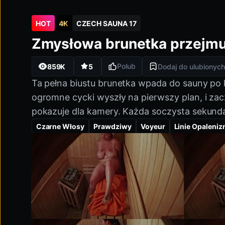
HOT
4K
CZECH SAUNA 17
Nielimitowany dostęp
Czech Sauna 17:
Zmysłowa brunetka przejmu
Już od
Zoptymalizowane na mobile
29,90 $
Jakość Full HD i 4K
/miesiąc
Polub
859K
5
Dodaj do ulubionych
Anuluj w każdej chwili
Ta pełna biustu brunetka wpada do sauny po ki
ogromne cycki wyszły na pierwszy plan, i za
pokazuje dla kamery. Każda soczysta sekund
Czarne Włosy
Prawdziwy
Voyeur
Linie Opaleniz