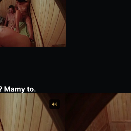
? Mamy to.
4K