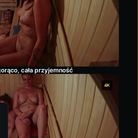
gorąco, cała przyjemność
4K
Zarządzaj ustawieniami plików cooki
Niezbędne
Zapewnia płynne działanie strony.
Preferencje