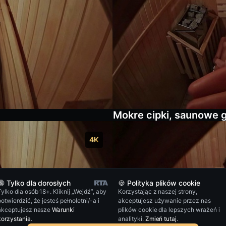
Mokre cipki, saunowe 
4K
🔞 Tylko dla dorosłych
🍪 Polityka plików cookie
Tylko dla osób 18+. Kliknij „Wejdź”, aby
Korzystając z naszej strony,
potwierdzić, że jesteś pełnoletni/-a i
akceptujesz używanie przez nas
akceptujesz nasze
Warunki
plików cookie dla lepszych wrażeń i
korzystania
.
analityki.
Zmień tutaj
.