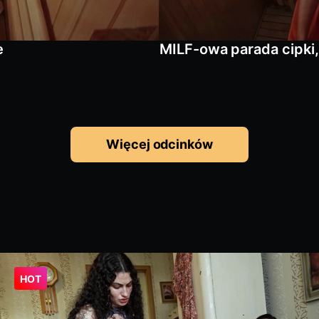
e
MILF-owa parada cipki,
Więcej odcinków
HOT