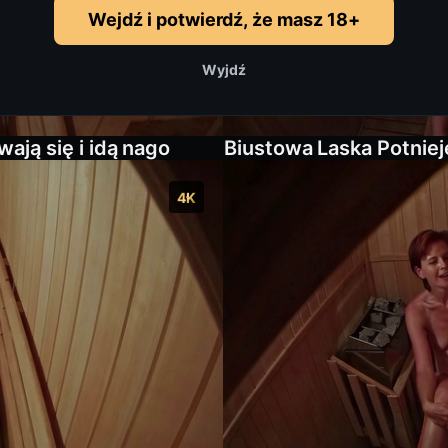
Wejdź i potwierdź, że masz 18+
Wyjdź
ają się i idą nago
Biustowa Laska Potnie
4K