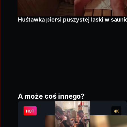
Huśtawka piersi puszystej laski w sauni
A może coś innego?
HOT
4K