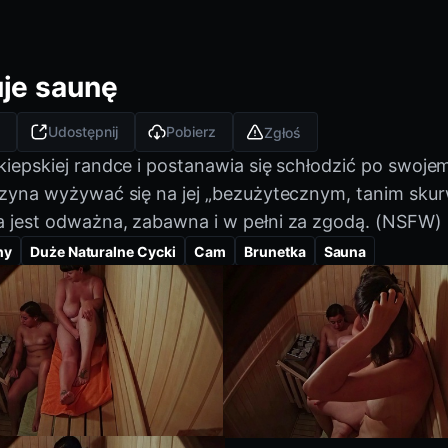
je saunę
Udostępnij
Pobierz
Zgłoś
epskiej randce i postanawia się schłodzić po swojemu
czyna wyżywać się na jej „bezużytecznym, tanim skur
a jest odważna, zabawna i w pełni za zgodą. (NSFW)
ny
Duże Naturalne Cycki
Cam
Brunetka
Sauna