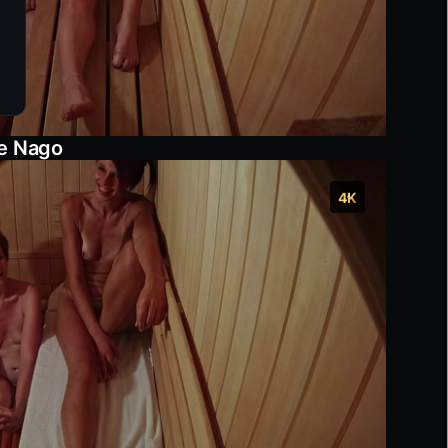
Zapisuje twoje ustawienia, aby spersonalizować korzystanie ze st
Statystyka
Pomaga nam ulepszać stronę dzięki analizie interakcji.
Marketing
Umożliwia wyświetlanie trafnych treści i ofert specjalnych.
Więcej informacji znajdziesz w naszej
Polityce plików cookie
.
Zapisz wybór
Zaakceptuj wszyst
je Nago
4K