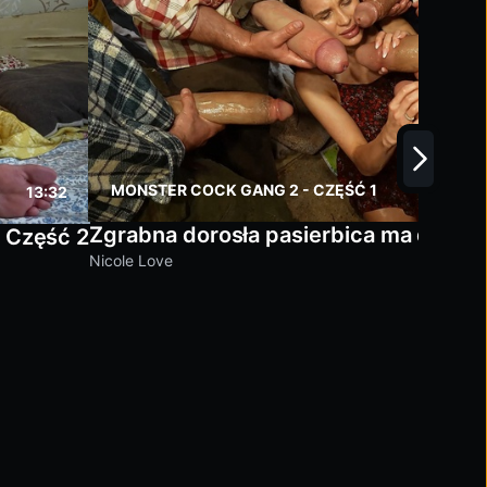
MONSTER COCK GANG 2 - CZĘŚĆ 1
13:32
Zgrabna dorosła pasierbica ma dziki 
 Część 2
Nicole Love