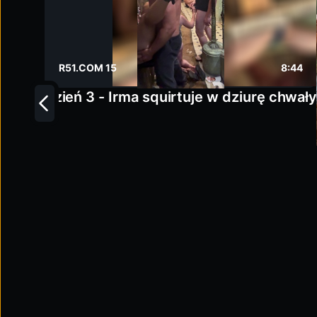
R51.COM 15
8:44
Dzień 3 - Irma squirtuje w dziurę chwał