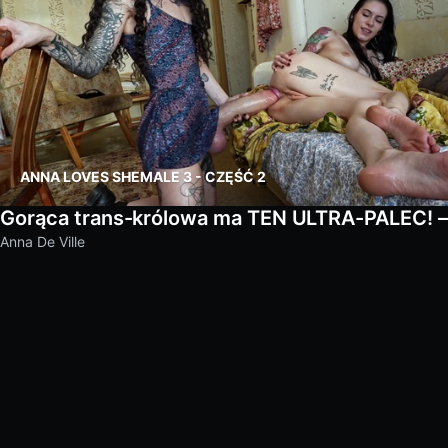
y
ANNA LOVES SHEMALE 3 - CZĘŚĆ 2
Gorąca trans-królowa ma TEN ULTRA-PALEC! –
Anna De Ville